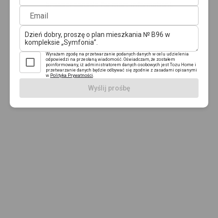
browser console for more information)
.
Email
Wyrażam zgodę na przetwarzanie podanych danych w celu udzielenia
odpowiedzi na przesłaną wiadomość. Oświadczam, że zostałem
poinformowany, iż: administratorem danych osobowych jest Tozu Home i
przetwarzanie danych będzie odbywać się zgodnie z zasadami opisanymi
w
Polityka Prywatności
.
Wyślij prośbę