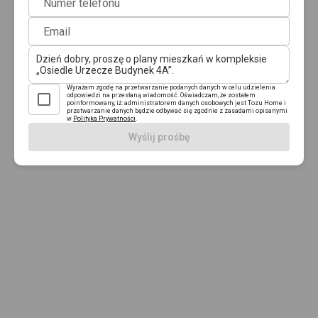
Numer telefonu
browser console for more information)
.
Email
Wyrażam zgodę na przetwarzanie podanych danych w celu udzielenia
odpowiedzi na przesłaną wiadomość. Oświadczam, że zostałem
poinformowany, iż: administratorem danych osobowych jest Tozu Home i
przetwarzanie danych będzie odbywać się zgodnie z zasadami opisanymi
w
Polityka Prywatności
.
Wyślij prośbę