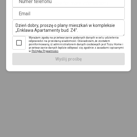
Numer telefonu
browser console for more information)
.
Email
Wyrażam zgodę na przetwarzanie podanych danych w celu udzielenia
odpowiedzi na przesłaną wiadomość. Oświadczam, że zostałem
poinformowany, iż: administratorem danych osobowych jest Tozu Home i
przetwarzanie danych będzie odbywać się zgodnie z zasadami opisanymi
w
Polityka Prywatności
.
Wyślij prośbę