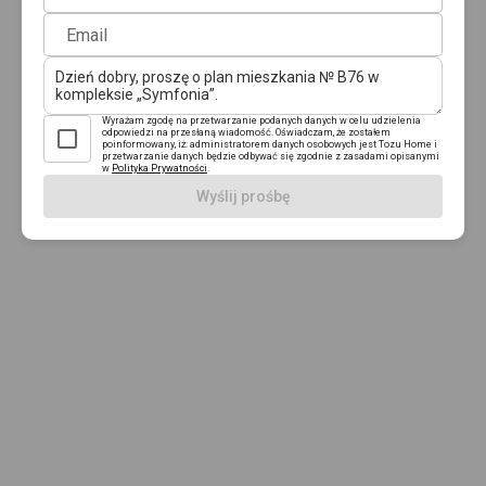
browser console for more information)
.
Email
Wyrażam zgodę na przetwarzanie podanych danych w celu udzielenia
odpowiedzi na przesłaną wiadomość. Oświadczam, że zostałem
poinformowany, iż: administratorem danych osobowych jest Tozu Home i
przetwarzanie danych będzie odbywać się zgodnie z zasadami opisanymi
w
Polityka Prywatności
.
Wyślij prośbę