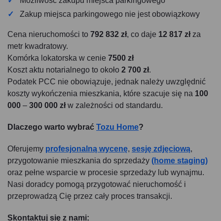
Możliwość zakupu miejsca parkingowego
Zakup miejsca parkingowego nie jest obowiązkowy
Cena nieruchomości to
792 832 zł
, co daje
12 817 zł
za
metr kwadratowy.
Komórka lokatorska w cenie
7500 zł
Koszt aktu notarialnego to około
2 700 zł
.
Podatek PCC nie obowiązuje, jednak należy uwzględnić
koszty wykończenia mieszkania, które szacuje się na
100
000
–
300 000 zł
w zależności od standardu.
Dlaczego warto wybrać
Tozu Home
?
Oferujemy
profesjonalną wycenę
,
sesję zdjęciową
,
przygotowanie mieszkania do sprzedaży
(home staging)
oraz pełne wsparcie w procesie sprzedaży lub wynajmu.
Nasi doradcy pomogą przygotować nieruchomość i
przeprowadzą Cię przez cały proces transakcji.
Skontaktuj się z nami: