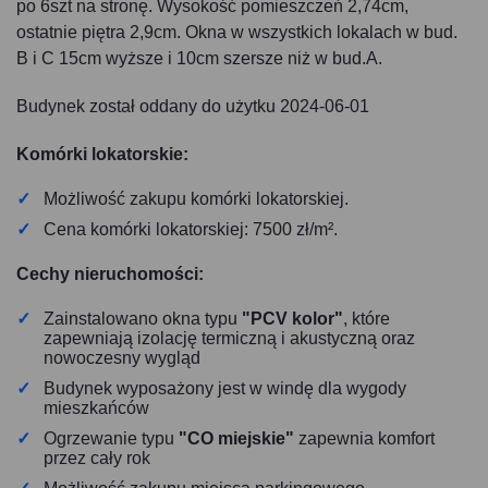
po 6szt na stronę. Wysokość pomieszczeń 2,74cm,
ostatnie piętra 2,9cm. Okna w wszystkich lokalach w bud.
B i C 15cm wyższe i 10cm szersze niż w bud.A.
Budynek został oddany do użytku 2024-06-01
Komórki lokatorskie:
Możliwość zakupu komórki lokatorskiej.
Cena komórki lokatorskiej: 7500 zł/m².
Cechy nieruchomości:
Zainstalowano okna typu
"PCV kolor"
, które
zapewniają izolację termiczną i akustyczną oraz
nowoczesny wygląd
Budynek wyposażony jest w windę dla wygody
mieszkańców
Ogrzewanie typu
"CO miejskie"
zapewnia komfort
przez cały rok