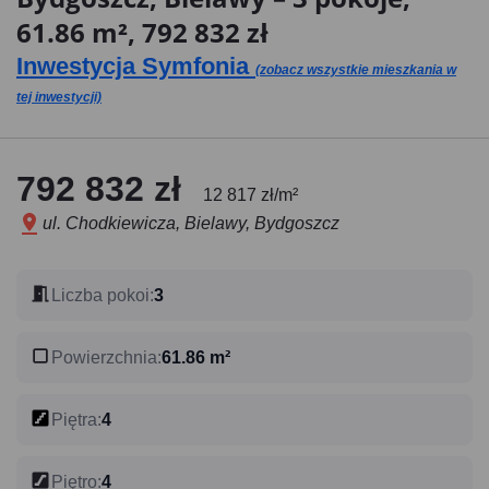
61.86 m², 792 832 zł
Inwestycja Symfonia
(zobacz wszystkie mieszkania w
tej inwestycji)
792 832 zł
12 817 zł/m²
ul. Chodkiewicza, Bielawy, Bydgoszcz
Liczba pokoi
:
3
Powierzchnia
:
61.86 m²
Piętra
:
4
Piętro
:
4