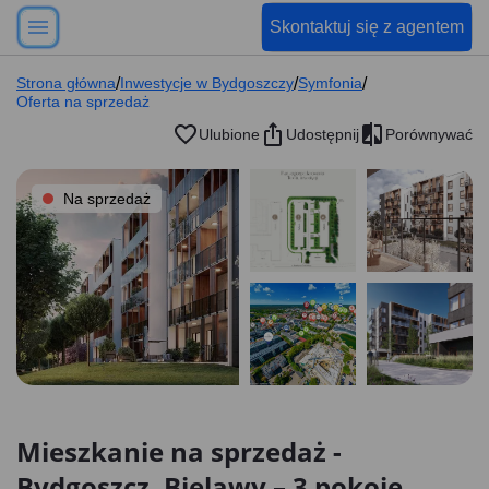
Skontaktuj się z agentem
Strona główna
/
Inwestycje w Bydgoszczy
/
Symfonia
/
Oferta na sprzedaż
Ulubione
Udostępnij
Porównywać
Na sprzedaż
Mieszkanie na sprzedaż -
Bydgoszcz, Bielawy – 3 pokoje,