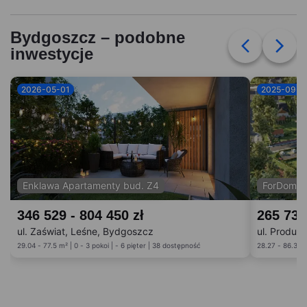
Bydgoszcz – podobne
inwestycje
2026-05-01
2025-09-0
Enklawa Apartamenty bud. Z4
ForDom b
346 529 - 804 450 zł
265 738
ul. Zaświat, Leśne, Bydgoszcz
ul. Produk
29.04 - 77.5 m² | 0 - 3 pokoi | - 6 pięter | 38 dostępność