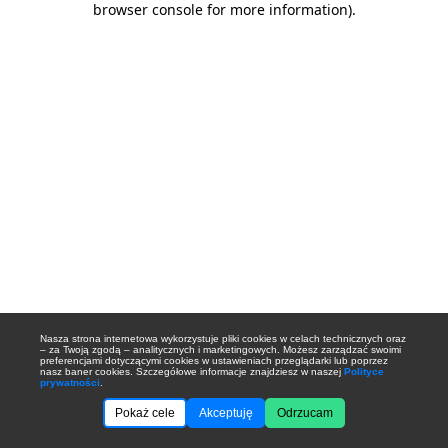
browser console for more information)
.
Nasza strona internetowa wykorzystuje pliki cookies w celach technicznych oraz
– za Twoją zgodą – analitycznych i marketingowych. Możesz zarządzać swoimi
preferencjami dotyczącymi cookies w ustawieniach przeglądarki lub poprzez
nasz baner cookies. Szczegółowe informacje znajdziesz w naszej
Polityce
prywatności
.
Pokaż cele
Akceptuję
Odrzucam