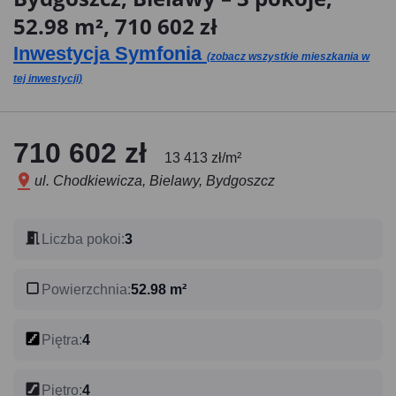
52.98 m², 710 602 zł
Inwestycja Symfonia
(zobacz wszystkie mieszkania w
tej inwestycji)
710 602 zł
13 413 zł/m²
ul. Chodkiewicza, Bielawy, Bydgoszcz
Liczba pokoi
:
3
Powierzchnia
:
52.98 m²
Piętra
:
4
Piętro
:
4