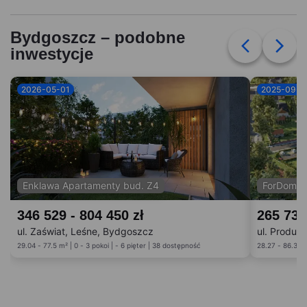
Bydgoszcz – podobne
inwestycje
2026-05-01
2025-09-0
Enklawa Apartamenty bud. Z4
ForDom b
346 529 - 804 450 zł
265 738
ul. Zaświat, Leśne, Bydgoszcz
ul. Produk
29.04 - 77.5 m² | 0 - 3 pokoi | - 6 pięter | 38 dostępność