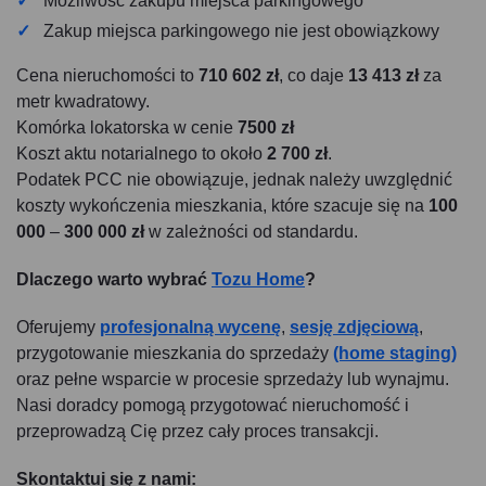
Możliwość zakupu miejsca parkingowego
Zakup miejsca parkingowego nie jest obowiązkowy
Cena nieruchomości to
710 602 zł
, co daje
13 413 zł
za
metr kwadratowy.
Komórka lokatorska w cenie
7500 zł
Koszt aktu notarialnego to około
2 700 zł
.
Podatek PCC nie obowiązuje, jednak należy uwzględnić
koszty wykończenia mieszkania, które szacuje się na
100
000
–
300 000 zł
w zależności od standardu.
Dlaczego warto wybrać
Tozu Home
?
Oferujemy
profesjonalną wycenę
,
sesję zdjęciową
,
przygotowanie mieszkania do sprzedaży
(home staging)
oraz pełne wsparcie w procesie sprzedaży lub wynajmu.
Nasi doradcy pomogą przygotować nieruchomość i
przeprowadzą Cię przez cały proces transakcji.
Skontaktuj się z nami: