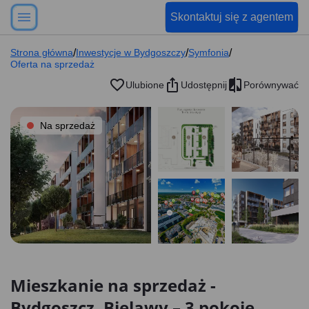
Skontaktuj się z agentem
Strona główna
/
Inwestycje w Bydgoszczy
/
Symfonia
/
Oferta na sprzedaż
Ulubione
Udostępnij
Porównywać
Na sprzedaż
Mieszkanie na sprzedaż -
Bydgoszcz, Bielawy – 3 pokoje,