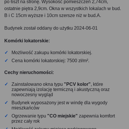
po 6szt na stronę. Wysokość pomieszczeń 2,74cm,
ostatnie piętra 2,9cm. Okna w wszystkich lokalach w bud.
B i C 15cm wyższe i 10cm szersze niż w bud.A.
Budynek został oddany do użytku 2024-06-01
Komórki lokatorskie:
Możliwość zakupu komórki lokatorskiej.
Cena komórki lokatorskiej: 7500 zł/m².
Cechy nieruchomości:
Zainstalowano okna typu
"PCV kolor"
, które
zapewniają izolację termiczną i akustyczną oraz
nowoczesny wygląd
Budynek wyposażony jest w windę dla wygody
mieszkańców
Ogrzewanie typu
"CO miejskie"
zapewnia komfort
przez cały rok