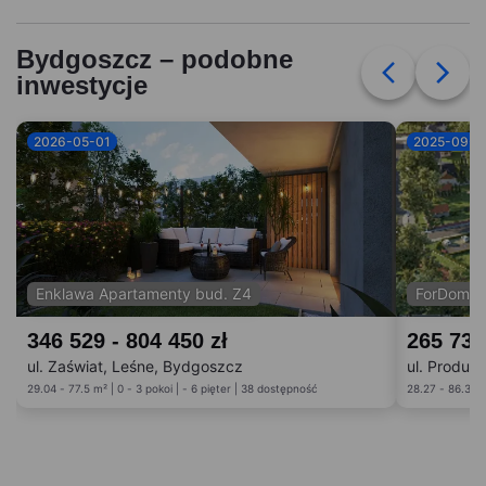
Bydgoszcz – podobne
inwestycje
2026-05-01
2025-09-0
Enklawa Apartamenty bud. Z4
ForDom b
346 529 - 804 450 zł
265 738
ul. Zaświat, Leśne, Bydgoszcz
ul. Produk
29.04 - 77.5 m² | 0 - 3 pokoi | - 6 pięter | 38 dostępność