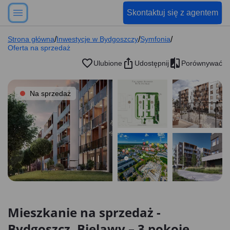
Skontaktuj się z agentem
Strona główna
/
Inwestycje w Bydgoszczy
/
Symfonia
/
Oferta na sprzedaż
Ulubione
Udostępnij
Porównywać
Na sprzedaż
Mieszkanie na sprzedaż -
Bydgoszcz, Bielawy – 3 pokoje,