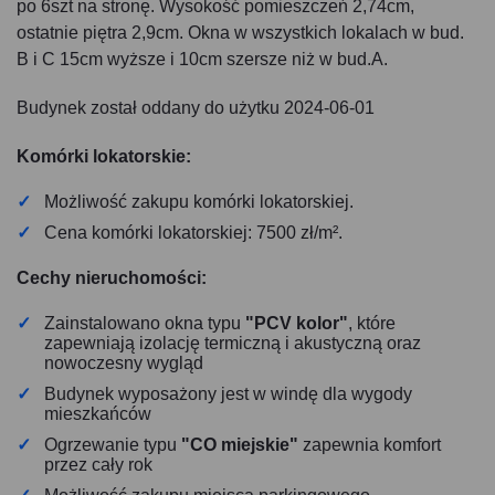
po 6szt na stronę. Wysokość pomieszczeń 2,74cm,
ostatnie piętra 2,9cm. Okna w wszystkich lokalach w bud.
B i C 15cm wyższe i 10cm szersze niż w bud.A.
Budynek został oddany do użytku 2024-06-01
Komórki lokatorskie:
Możliwość zakupu komórki lokatorskiej.
Cena komórki lokatorskiej: 7500 zł/m².
Cechy nieruchomości:
Zainstalowano okna typu
"PCV kolor"
, które
zapewniają izolację termiczną i akustyczną oraz
nowoczesny wygląd
Budynek wyposażony jest w windę dla wygody
mieszkańców
Ogrzewanie typu
"CO miejskie"
zapewnia komfort
przez cały rok