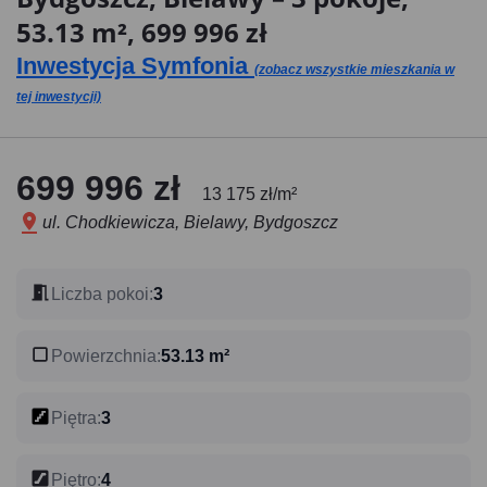
53.13 m², 699 996 zł
Inwestycja Symfonia
(zobacz wszystkie mieszkania w
tej inwestycji)
699 996 zł
13 175 zł/m²
ul. Chodkiewicza, Bielawy, Bydgoszcz
Liczba pokoi
:
3
Powierzchnia
:
53.13 m²
Piętra
:
3
Piętro
:
4