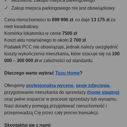
Możliwość zakupu miejsca parkingowego
Zakup miejsca parkingowego nie jest obowiązkowy
Cena nieruchomości to
699 996 zł
, co daje
13 175 zł
za
metr kwadratowy.
Komórka lokatorska w cenie
7500 zł
Koszt aktu notarialnego to około
2 700 zł
.
Podatek PCC nie obowiązuje, jednak należy uwzględnić
koszty wykończenia mieszkania, które szacuje się na
100
000
–
300 000 zł
w zależności od standardu.
Dlaczego warto wybrać
Tozu Home
?
Oferujemy
profesjonalną wycenę
,
sesję zdjęciową
,
przygotowanie mieszkania do sprzedaży
(home staging)
oraz pełne wsparcie w procesie sprzedaży lub wynajmu.
Nasi doradcy pomogą przygotować nieruchomość i
przeprowadzą Cię przez cały proces transakcji.
Skontaktuj się z nami: