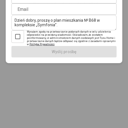
browser console for more information)
.
Email
Wyrażam zgodę na przetwarzanie podanych danych w celu udzielenia
odpowiedzi na przesłaną wiadomość. Oświadczam, że zostałem
poinformowany, iż: administratorem danych osobowych jest Tozu Home i
przetwarzanie danych będzie odbywać się zgodnie z zasadami opisanymi
w
Polityka Prywatności
.
Wyślij prośbę