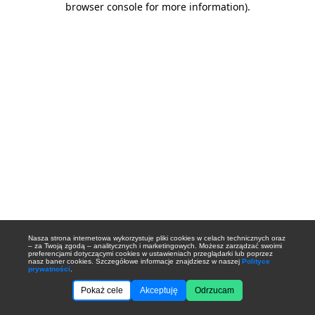
browser console for more information)
.
Nasza strona internetowa wykorzystuje pliki cookies w celach technicznych oraz
– za Twoją zgodą – analitycznych i marketingowych. Możesz zarządzać swoimi
preferencjami dotyczącymi cookies w ustawieniach przeglądarki lub poprzez
nasz baner cookies. Szczegółowe informacje znajdziesz w naszej
Polityce
prywatności
.
Pokaż cele
Akceptuję
Odrzucam