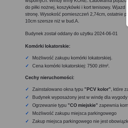
wspólnych. Windy firmy KONE. Ładowania pojazdów
do piłki nożnej, koszykówki i kort tenisowy. Wjazd
stronę. Wysokość pomieszczeń 2,74cm, ostatnie pi
10cm szersze niż w bud.A.
Budynek został oddany do użytku 2024-06-01
Komórki lokatorskie:
Możliwość zakupu komórki lokatorskiej.
Cena komórki lokatorskiej: 7500 zł/m².
Cechy nieruchomości:
Zainstalowano okna typu
"PCV kolor"
, które 
Budynek wyposażony jest w windę dla wygod
Ogrzewanie typu
"CO miejskie"
zapewnia komfo
Możliwość zakupu miejsca parkingowego
Zakup miejsca parkingowego nie jest obowiąz