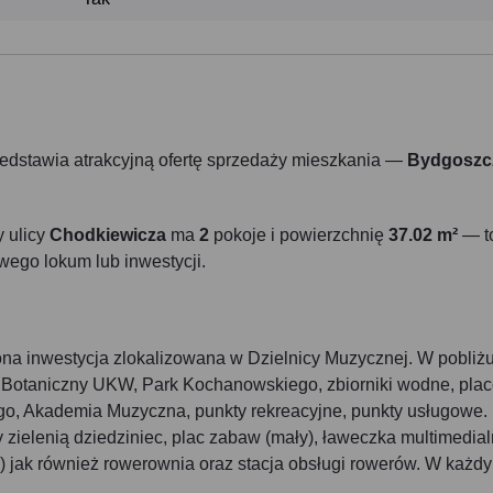
edstawia atrakcyjną ofertę sprzedaży mieszkania —
Bydgoszc
y ulicy
Chodkiewicza
ma
2
pokoje i powierzchnię
37.02 m²
— t
wego lokum lub inwestycji.
a inwestycja zlokalizowana w Dzielnicy Muzycznej. W pobliż
ód Botaniczny UKW, Park Kochanowskiego, zbiorniki wodne, pla
go, Akademia Muzyczna, punkty rekreacyjne, punkty usługowe.
ielenią dziedziniec, plac zabaw (mały), ławeczka multimedial
) jak również rowerownia oraz stacja obsługi rowerów. W każd