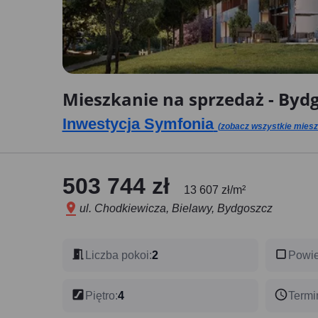
Mieszkanie na sprzedaż - Bydgo
Inwestycja Symfonia
(zobacz wszystkie mieszk
503 744 zł
13 607 zł/m²
ul. Chodkiewicza, Bielawy, Bydgoszcz
Liczba pokoi
:
2
Powie
Piętro
:
4
Termi