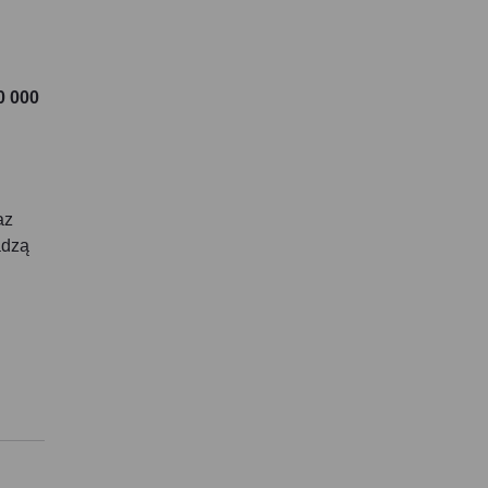
0 000
az
adzą