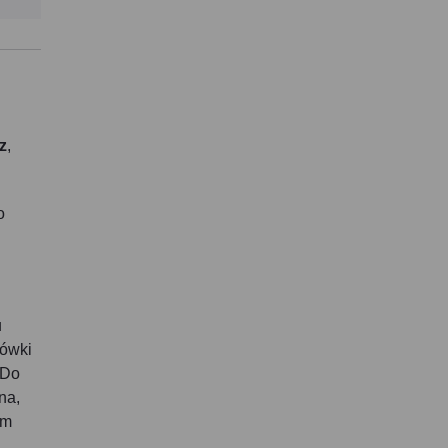
z
,
o
u
cówki
 Do
na,
ym