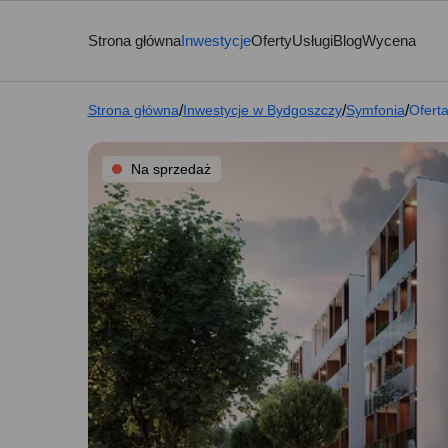
Strona główna
Inwestycje
Oferty
Usługi
Blog
Wycena
Strona główna
/
Inwestycje w Bydgoszczy
/
Symfonia
/
Ofert
Na sprzedaż