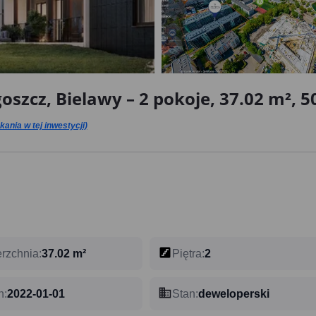
szcz, Bielawy – 2 pokoje, 37.02 m², 50
ania w tej inwestycji)
rzchnia
:
37.02 m²
Piętra
:
2
n
:
2022-01-01
Stan
:
deweloperski