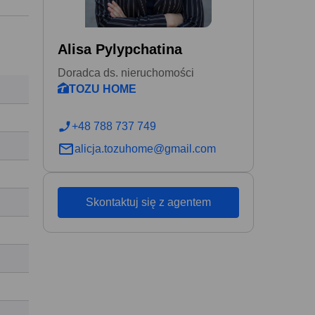
Alisa Pylypchatina
Doradca ds. nieruchomości
TOZU HOME
+48 788 737 749
alicja.tozuhome@gmail.com
Skontaktuj się z agentem