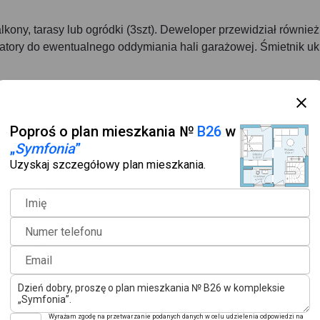
ony, tarasy lub ogródki (3szt). Deweloper przewidział również
latory do ewentualnego oddymiania hali garażowej. Śmietnik uk
e (w każdym mieszkaniu, tylko roleta podtynkowa z prowadnica
Poproś o plan mieszkania №
B26
w
udynku A 102szt. mieszkania i apartamenty oraz w budynku B i 
„
Symfonia
”
Uzyskaj szczegółowy plan mieszkania.
żowa ma 2 wjazdy. Wyższa cena za miejsce parkingowe dotycz
Imię
Numer telefonu
nzytowy 200 metrów.
Email
kaniu. Czynsz 11zł mkw. Wykładzina na podłodze w częściac
Wyrażam zgodę na przetwarzanie podanych danych w celu udzielenia odpowiedzi na