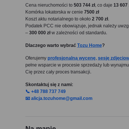
Cena nieruchomości to
503 744 zł
, co daje
13 607 
Komórka lokatorska w cenie
7500 zł
Koszt aktu notarialnego to około
2 700 zł
.
Podatek PCC nie obowiązuje, jednak należy uwzgl
–
300 000 zł
w zależności od standardu.
Dlaczego warto wybrać
Tozu Home
?
Oferujemy
profesjonalną wycenę
,
sesję zdjęcio
pełne wsparcie w procesie sprzedaży lub wynajm
Cię przez cały proces transakcji.
Skontaktuj się z nami:
📞 +48 788 737 749
📧 alicja.tozuhome@gmail.com
Na mapie