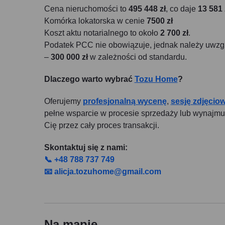
Cena nieruchomości to
495 448 zł
, co daje
13 581 
Komórka lokatorska w cenie
7500 zł
Koszt aktu notarialnego to około
2 700 zł
.
Podatek PCC nie obowiązuje, jednak należy uwzgl
–
300 000 zł
w zależności od standardu.
Dlaczego warto wybrać
Tozu Home
?
Oferujemy
profesjonalną wycenę
,
sesję zdjęcio
pełne wsparcie w procesie sprzedaży lub wynajm
Cię przez cały proces transakcji.
Skontaktuj się z nami:
📞 +48 788 737 749
📧 alicja.tozuhome@gmail.com
Na mapie