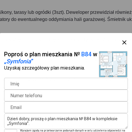
ony, tarasy lub ogródki (3szt). Deweloper przewidział również
latory do ewentualnego oddymiania hali garażowej. Śmietnik uk
e (w każdym mieszkaniu, tylko roleta podtynkowa z prowadnica
Poproś o plan mieszkania №
B84
w
udynku A 102szt. mieszkania i apartamenty oraz w budynku B i 
„
Symfonia
”
Uzyskaj szczegółowy plan mieszkania.
żowa ma 2 wjazdy. Wyższa cena za miejsce parkingowe dotycz
Imię
Numer telefonu
nzytowy 200 metrów.
Email
kaniu. Czynsz 11zł mkw. Wykładzina na podłodze w częściac
Wyrażam zgodę na przetwarzanie podanych danych w celu udzielenia odpowiedzi na