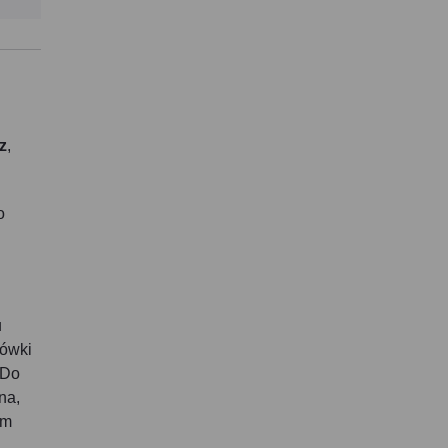
z
,
o
u
cówki
 Do
na,
ym