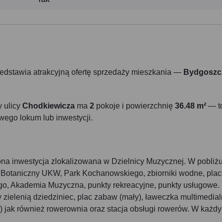
edstawia atrakcyjną ofertę sprzedaży mieszkania —
Bydgoszc
y ulicy
Chodkiewicza
ma
2
pokoje i powierzchnię
36.48 m²
— t
wego lokum lub inwestycji.
a inwestycja zlokalizowana w Dzielnicy Muzycznej. W pobliż
ód Botaniczny UKW, Park Kochanowskiego, zbiorniki wodne, pla
go, Akademia Muzyczna, punkty rekreacyjne, punkty usługowe.
ielenią dziedziniec, plac zabaw (mały), ławeczka multimedial
) jak również rowerownia oraz stacja obsługi rowerów. W każd