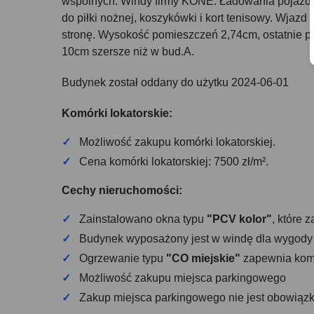
wspólnych. Windy firmy KONE. Ładowania pojazdów
do piłki nożnej, koszykówki i kort tenisowy. Wjazd
stronę. Wysokość pomieszczeń 2,74cm, ostatnie pi
10cm szersze niż w bud.A.
Budynek został oddany do użytku 2024-06-01
Komórki lokatorskie:
Możliwość zakupu komórki lokatorskiej.
Cena komórki lokatorskiej: 7500 zł/m².
Cechy nieruchomości:
Zainstalowano okna typu
"PCV kolor"
, które 
Budynek wyposażony jest w windę dla wygod
Ogrzewanie typu
"CO miejskie"
zapewnia komfo
Możliwość zakupu miejsca parkingowego
Zakup miejsca parkingowego nie jest obowiąz