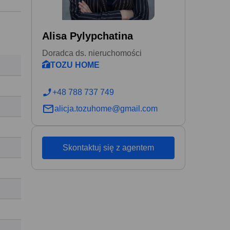
Alisa Pylypchatina
Doradca ds. nieruchomości
TOZU HOME
+48 788 737 749
alicja.tozuhome@gmail.com
Skontaktuj się z agentem