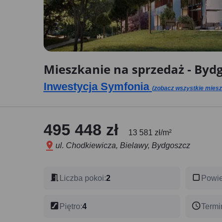
Mieszkanie na sprzedaż - Bydgo
Inwestycja Symfonia
(zobacz wszystkie mieszk
495 448 zł
13 581 zł/m²
ul. Chodkiewicza, Bielawy, Bydgoszcz
Liczba pokoi
:
2
Powie
Piętro
:
4
Termi