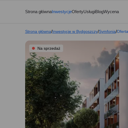
Strona główna
Inwestycje
Oferty
Usługi
Blog
Wycena
Strona główna
/
Inwestycje w Bydgoszczy
/
Symfonia
/
Ofert
Na sprzedaż