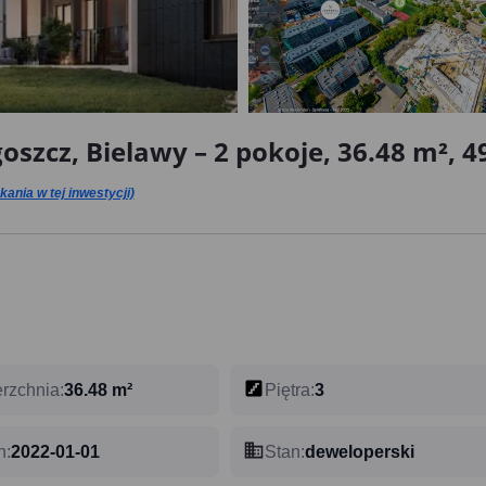
szcz, Bielawy – 2 pokoje, 36.48 m², 49
ania w tej inwestycji)
rzchnia
:
36.48 m²
Piętra
:
3
n
:
2022-01-01
Stan
:
deweloperski