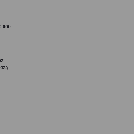
0 000
az
adzą