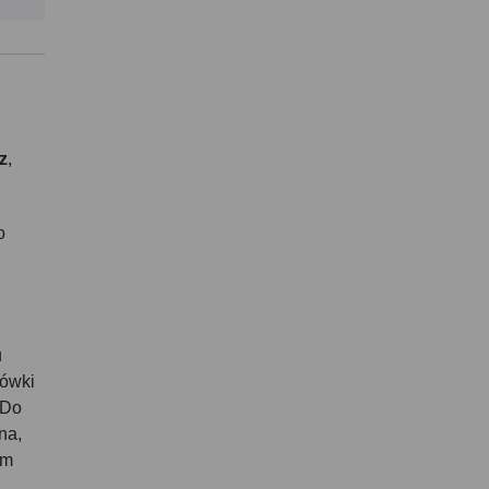
z
,
o
u
cówki
 Do
na,
ym