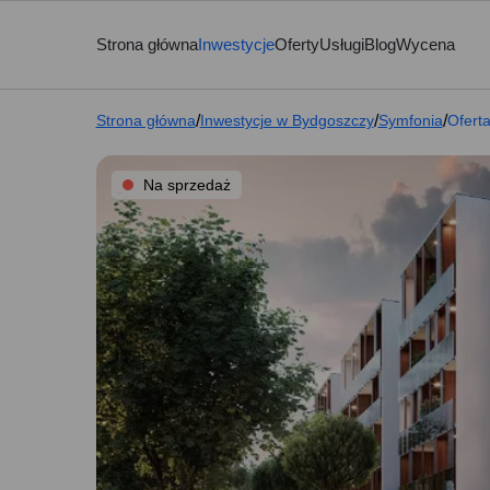
Strona główna
Inwestycje
Oferty
Usługi
Blog
Wycena
Strona główna
/
Inwestycje w Bydgoszczy
/
Symfonia
/
Ofert
Na sprzedaż