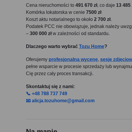
Cena nieruchomości to
491 670 zł
, co daje
13 485 
Komórka lokatorska w cenie
7500 zł
Koszt aktu notarialnego to około
2 700 zł
.
Podatek PCC nie obowiązuje, jednak należy uwzgl
–
300 000 zł
w zależności od standardu.
Dlaczego warto wybrać
Tozu Home
?
Oferujemy
profesjonalną wycenę
,
sesję zdjęcio
pełne wsparcie w procesie sprzedaży lub wynajm
Cię przez cały proces transakcji.
Skontaktuj się z nami:
📞 +48 788 737 749
📧 alicja.tozuhome@gmail.com
Na mapie