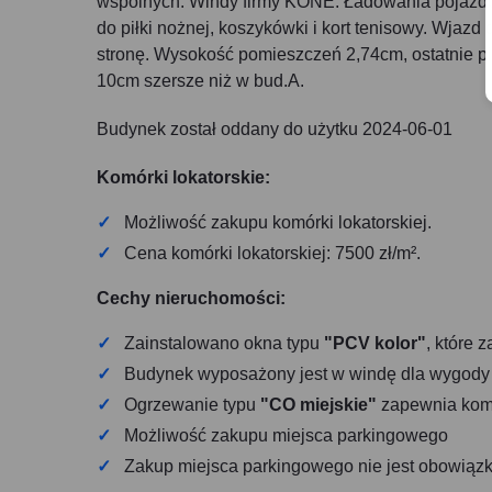
wspólnych. Windy firmy KONE. Ładowania pojazdów
do piłki nożnej, koszykówki i kort tenisowy. Wjazd
stronę. Wysokość pomieszczeń 2,74cm, ostatnie pi
10cm szersze niż w bud.A.
Budynek został oddany do użytku 2024-06-01
Komórki lokatorskie:
Możliwość zakupu komórki lokatorskiej.
Cena komórki lokatorskiej: 7500 zł/m².
Cechy nieruchomości:
Zainstalowano okna typu
"PCV kolor"
, które 
Budynek wyposażony jest w windę dla wygod
Ogrzewanie typu
"CO miejskie"
zapewnia komfo
Możliwość zakupu miejsca parkingowego
Zakup miejsca parkingowego nie jest obowiąz