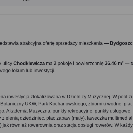
edstawia atrakcyjną ofertę sprzedaży mieszkania —
Bydgoszc
y ulicy
Chodkiewicza
ma
2
pokoje i powierzchnię
36.46 m²
— t
wego lokum lub inwestycji.
a inwestycja zlokalizowana w Dzielnicy Muzycznej. W pobliż
ód Botaniczny UKW, Park Kochanowskiego, zbiorniki wodne, pla
go, Akademia Muzyczna, punkty rekreacyjne, punkty usługowe.
ielenią dziedziniec, plac zabaw (mały), ławeczka multimedial
) jak również rowerownia oraz stacja obsługi rowerów. W każd