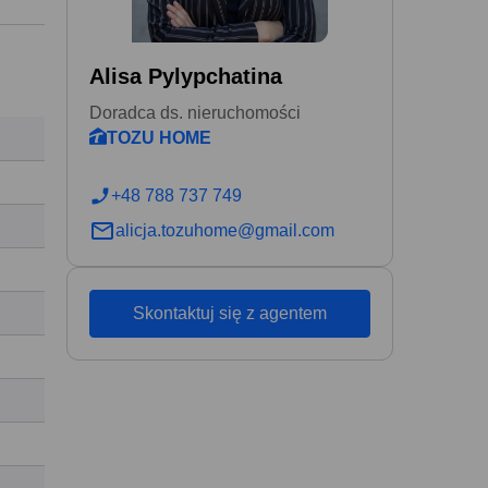
Alisa Pylypchatina
Doradca ds. nieruchomości
TOZU HOME
+48 788 737 749
alicja.tozuhome@gmail.com
Skontaktuj się z agentem