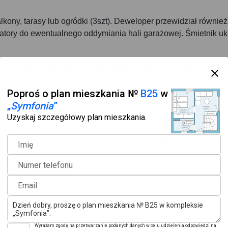
ony, tarasy lub ogródki (3szt). Deweloper przewidział również
latory do ewentualnego oddymiania hali garażowej. Śmietnik uk
e (w każdym mieszkaniu, tylko roleta podtynkowa z prowadnica
Poproś o plan mieszkania №
B25
w
udynku A 102szt. mieszkania i apartamenty oraz w budynku B i 
„
Symfonia
”
Uzyskaj szczegółowy plan mieszkania.
żowa ma 2 wjazdy. Wyższa cena za miejsce parkingowe dotycz
Imię
Numer telefonu
nzytowy 200 metrów.
Email
kaniu. Czynsz 11zł mkw. Wykładzina na podłodze w częściac
Wyrażam zgodę na przetwarzanie podanych danych w celu udzielenia odpowiedzi na