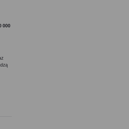
0 000
az
adzą