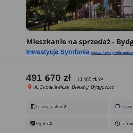
Mieszkanie na sprzedaż - Bydgo
Inwestycja Symfonia
(zobacz wszystkie mieszk
491 670 zł
13 485 zł/m²
ul. Chodkiewicza, Bielawy, Bydgoszcz
Liczba pokoi
:
2
Powie
Piętro
:
4
Termi