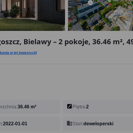
szcz, Bielawy – 2 pokoje, 36.46 m², 49
ania w tej inwestycji)
rzchnia
:
36.46 m²
Piętra
:
2
n
:
2022-01-01
Stan
:
deweloperski