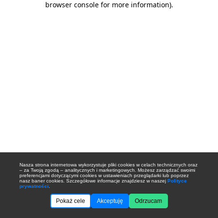
browser console for more information)
.
Nasza strona internetowa wykorzystuje pliki cookies w celach technicznych oraz
– za Twoją zgodą – analitycznych i marketingowych. Możesz zarządzać swoimi
preferencjami dotyczącymi cookies w ustawieniach przeglądarki lub poprzez
nasz baner cookies. Szczegółowe informacje znajdziesz w naszej
Polityce
prywatności
.
Pokaż cele
Akceptuję
Odrzucam