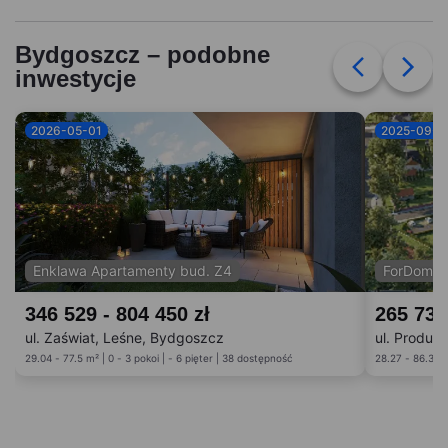
Bydgoszcz – podobne
inwestycje
2026-05-01
2025-09-0
Enklawa Apartamenty bud. Z4
ForDom b
346 529 - 804 450 zł
265 738
ul. Zaświat, Leśne, Bydgoszcz
ul. Produk
29.04 - 77.5 m² | 0 - 3 pokoi | - 6 pięter | 38 dostępność