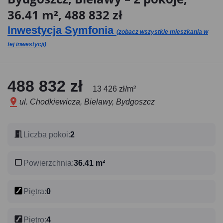
36.41 m², 488 832 zł
Inwestycja Symfonia
(zobacz wszystkie mieszkania w
tej inwestycji)
488 832 zł
13 426 zł/m²
ul. Chodkiewicza, Bielawy, Bydgoszcz
Liczba pokoi
:
2
Powierzchnia
:
36.41 m²
Piętra
:
0
Piętro
:
4