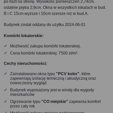
po 6szt na stronę. Wysokość pomieszczeń 2,74cm,
ostatnie piętra 2,9cm. Okna w wszystkich lokalach w bud.
B i C 15cm wyższe i 10cm szersze niż w bud.A.
Budynek został oddany do użytku 2024-06-01
Komórki lokatorskie:
Możliwość zakupu komórki lokatorskiej.
Cena komórki lokatorskiej: 7500 zł/m².
Cechy nieruchomości:
Zainstalowano okna typu
"PCV kolor"
, które
zapewniają izolację termiczną i akustyczną oraz
nowoczesny wygląd
Budynek wyposażony jest w windę dla wygody
mieszkańców
Ogrzewanie typu
"CO miejskie"
zapewnia komfort
przez cały rok