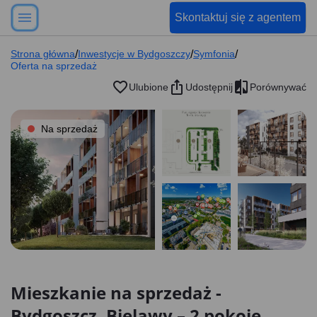
Skontaktuj się z agentem
Strona główna
/
Inwestycje w Bydgoszczy
/
Symfonia
/
Oferta na sprzedaż
Ulubione
Udostępnij
Porównywać
Na sprzedaż
Mieszkanie na sprzedaż -
Bydgoszcz, Bielawy – 2 pokoje,