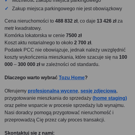
Możliwość zakupu miejsca parkingowego
Zakup miejsca parkingowego nie jest obowiązkowy
Cena nieruchomości to
488 832 zł
, co daje
13 426 zł
za
metr kwadratowy.
Komórka lokatorska w cenie
7500 zł
Koszt aktu notarialnego to około
2 700 zł
.
Podatek PCC nie obowiązuje, jednak należy uwzględnić
koszty wykończenia mieszkania, które szacuje się na
100
000
–
300 000 zł
w zależności od standardu.
Dlaczego warto wybrać
Tozu Home
?
Oferujemy
profesjonalną wycenę
,
sesję zdjęciową
,
przygotowanie mieszkania do sprzedaży
(home staging)
oraz pełne wsparcie w procesie sprzedaży lub wynajmu.
Nasi doradcy pomogą przygotować nieruchomość i
przeprowadzą Cię przez cały proces transakcji.
Skontaktuj się z nami: