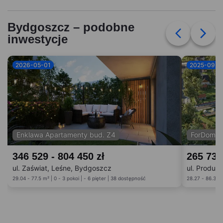
Bydgoszcz – podobne
inwestycje
2026-05-01
2025-09-0
Enklawa Apartamenty bud. Z4
ForDom b
346 529 - 804 450 zł
265 738
ul. Zaświat, Leśne, Bydgoszcz
ul. Produk
29.04 - 77.5 m² | 0 - 3 pokoi | - 6 pięter | 38 dostępność