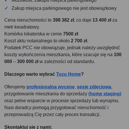
Możliwość zakupu miejsca parkingowego
Zakup miejsca parkingowego nie jest obowiązkowy
Cena nieruchomości to
398 382 zł
, co daje
13 400 zł
za
metr kwadratowy.
Komórka lokatorska w cenie
7500 zł
Koszt aktu notarialnego to około
2 700 zł
.
Podatek PCC nie obowiązuje, jednak należy uwzględnić
koszty wykończenia mieszkania, które szacuje się na
100
000
–
300 000 zł
w zależności od standardu.
Dlaczego warto wybrać
Tozu Home
?
Oferujemy
profesjonalną wycenę
,
sesję zdjęciową
,
przygotowanie mieszkania do sprzedaży
(home staging)
oraz pełne wsparcie w procesie sprzedaży lub wynajmu.
Nasi doradcy pomogą przygotować nieruchomość i
przeprowadzą Cię przez cały proces transakcji.
Skontaktuj się z nami: