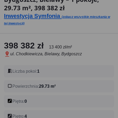
29.73 m², 398 382 zł
Inwestycja Symfonia
(zobacz wszystkie mieszkania w
tej inwestycji)
398 382 zł
13 400 zł/m²
ul. Chodkiewicza, Bielawy, Bydgoszcz
Liczba pokoi
:
1
Powierzchnia
:
29.73 m²
Piętra
:
0
Piętro
:
4