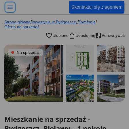
Skontaktuj się z agentem
Strona główna
/
Inwestycje w Bydgoszczy
/
Symfonia
/
Oferta na sprzedaż
Ulubione
Udostępnij
Porównywać
Na sprzedaż
Mieszkanie na sprzedaż -
Bydgoszcz, Bielawy – 1 pokoje,