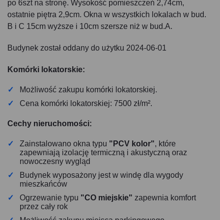
po 6szt na stronę. Wysokość pomieszczeń 2,74cm,
ostatnie piętra 2,9cm. Okna w wszystkich lokalach w bud.
B i C 15cm wyższe i 10cm szersze niż w bud.A.
Budynek został oddany do użytku 2024-06-01
Komórki lokatorskie:
Możliwość zakupu komórki lokatorskiej.
Cena komórki lokatorskiej: 7500 zł/m².
Cechy nieruchomości:
Zainstalowano okna typu
"PCV kolor"
, które
zapewniają izolację termiczną i akustyczną oraz
nowoczesny wygląd
Budynek wyposażony jest w windę dla wygody
mieszkańców
Ogrzewanie typu
"CO miejskie"
zapewnia komfort
przez cały rok