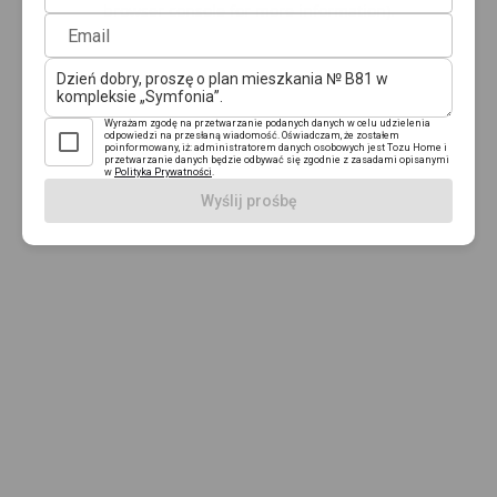
browser console for more information)
.
Email
Wyrażam zgodę na przetwarzanie podanych danych w celu udzielenia
odpowiedzi na przesłaną wiadomość. Oświadczam, że zostałem
poinformowany, iż: administratorem danych osobowych jest Tozu Home i
przetwarzanie danych będzie odbywać się zgodnie z zasadami opisanymi
w
Polityka Prywatności
.
Wyślij prośbę