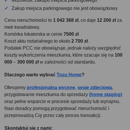
Możliwość zakupu miejsca parkingowego
Zakup miejsca parkingowego nie jest obowiązkowy
Cena nieruchomości to
1 042 368 zł
, co daje
12 200 zł
za
metr kwadratowy.
Komórka lokatorska w cenie
7500 zł
Koszt aktu notarialnego to około
2 700 zł
.
Podatek PCC nie obowiązuje, jednak należy uwzględnić
koszty wykończenia mieszkania, które szacuje się na
100
000
–
300 000 zł
w zależności od standardu.
Dlaczego warto wybrać
Tozu Home
?
Oferujemy
profesjonalną wycenę
,
sesję zdjęciową
,
przygotowanie mieszkania do sprzedaży
(home staging)
oraz pełne wsparcie w procesie sprzedaży lub wynajmu.
Nasi doradcy pomogą przygotować nieruchomość i
przeprowadzą Cię przez cały proces transakcji.
Skontaktuj się z nami: