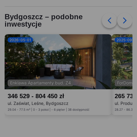
Bydgoszcz – podobne
inwestycje
2026-05-01
2025-09-0
Enklawa Apartamenty bud. Z4
ForDom b
346 529 - 804 450 zł
265 738
ul. Zaświat, Leśne, Bydgoszcz
ul. Produk
29.04 - 77.5 m² | 0 - 3 pokoi | - 6 pięter | 38 dostępność