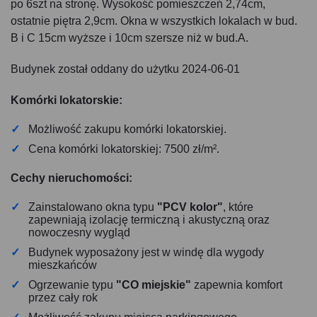
po 6szt na stronę. Wysokość pomieszczeń 2,74cm,
ostatnie piętra 2,9cm. Okna w wszystkich lokalach w bud.
B i C 15cm wyższe i 10cm szersze niż w bud.A.
Budynek został oddany do użytku 2024-06-01
Komórki lokatorskie:
Możliwość zakupu komórki lokatorskiej.
Cena komórki lokatorskiej: 7500 zł/m².
Cechy nieruchomości:
Zainstalowano okna typu
"PCV kolor"
, które
zapewniają izolację termiczną i akustyczną oraz
nowoczesny wygląd
Budynek wyposażony jest w windę dla wygody
mieszkańców
Ogrzewanie typu
"CO miejskie"
zapewnia komfort
przez cały rok