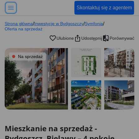
Skontaktuj się z agentem
Strona główna
/
Inwestycje w Bydgoszczy
/
Symfonia
/
Oferta na sprzedaż
Ulubione
Udostępnij
Porównywać
Na sprzedaż
Mieszkanie na sprzedaż -
Bydgoszcz, Bielawy – 4 pokoje,