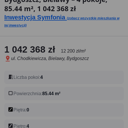
85.44 m², 1 042 368 zł
Inwestycja Symfonia
(zobacz wszystkie mieszkania w
tej inwestycji)
1 042 368 zł
12 200 zł/m²
ul. Chodkiewicza, Bielawy, Bydgoszcz
Liczba pokoi
:
4
Powierzchnia
:
85.44 m²
Piętra
:
0
Piętro
:
4