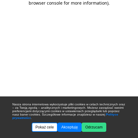
browser console for more information)
.
Nasza strona internetowa wykorzystuje pliki cookies w celach technicznych oraz
– za Twoją zgodą – analitycznych i marketingowych. Możesz zarządzać swoimi
preferencjami dotyczącymi cookies w ustawieniach przeglądarki lub poprzez
nasz baner cookies. Szczegółowe informacje znajdziesz w naszej
Polityce
prywatności
.
Pokaż cele
Akceptuję
Odrzucam