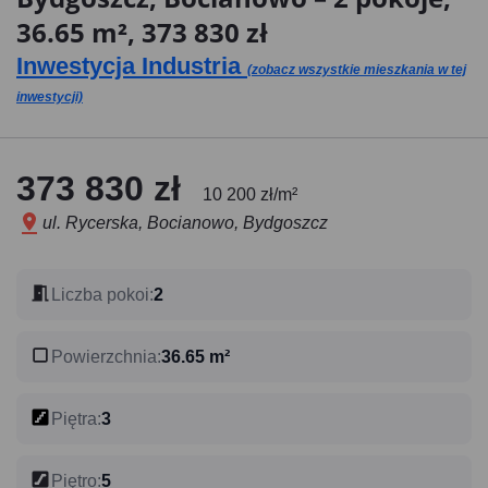
36.65 m², 373 830 zł
Inwestycja Industria
(zobacz wszystkie mieszkania w tej
inwestycji)
373 830 zł
10 200 zł/m²
ul. Rycerska, Bocianowo, Bydgoszcz
Liczba pokoi
:
2
Powierzchnia
:
36.65 m²
Piętra
:
3
Piętro
:
5