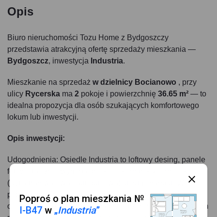
Opis
Biuro nieruchomości Tozu Home z Bydgoszczy
przedstawia atrakcyjną ofertę sprzedaży mieszkania —
Bydgoszcz
, inwestycja
Industria
.
Mieszkanie na sprzedaż
w dzielnicy Bocianowo
, przy
ulicy
Rycerska
ma
2
pokoje i powierzchnię
36.65 m²
— to
idealna propozycja dla osób szukających komfortowego
lokum lub inwestycji.
Opis inwestycji:
Udogodnienia: Osiedle Industria to loftowy desing, panele
fotowoltaiczne, wygoda, bliskość komunikacji miejskiej
(pętla tramwajowa i autobusowa), usług i handlu. W
pobliżu mieszczą się także placówki edukacyjne. Na
Poproś o plan mieszkania №
osiedlu znajdzie się wspólna przestrzeń rekreacyjna w tym
I-B47
w
„
Industria
”