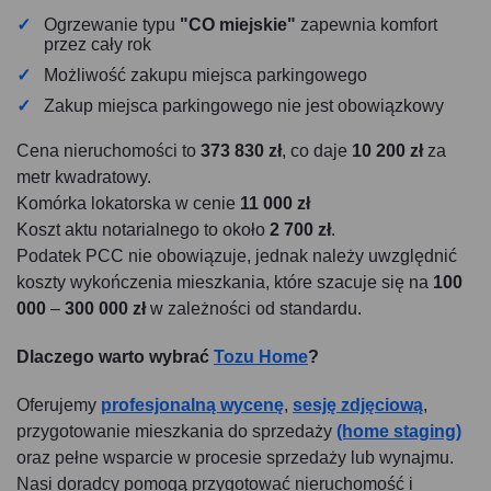
Ogrzewanie typu
"CO miejskie"
zapewnia komfort
przez cały rok
Możliwość zakupu miejsca parkingowego
Zakup miejsca parkingowego nie jest obowiązkowy
Cena nieruchomości to
373 830 zł
, co daje
10 200 zł
za
metr kwadratowy.
Komórka lokatorska w cenie
11 000 zł
Koszt aktu notarialnego to około
2 700 zł
.
Podatek PCC nie obowiązuje, jednak należy uwzględnić
koszty wykończenia mieszkania, które szacuje się na
100
000
–
300 000 zł
w zależności od standardu.
Dlaczego warto wybrać
Tozu Home
?
Oferujemy
profesjonalną wycenę
,
sesję zdjęciową
,
przygotowanie mieszkania do sprzedaży
(home staging)
oraz pełne wsparcie w procesie sprzedaży lub wynajmu.
Nasi doradcy pomogą przygotować nieruchomość i