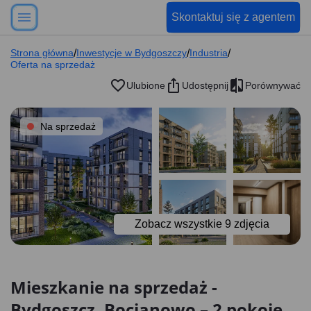
Skontaktuj się z agentem
Strona główna
/
Inwestycje w Bydgoszczy
/
Industria
/
Oferta na sprzedaż
Ulubione
Udostępnij
Porównywać
Na sprzedaż
Zobacz wszystkie
9
zdjęcia
Mieszkanie na sprzedaż -
Bydgoszcz, Bocianowo – 2 pokoje,