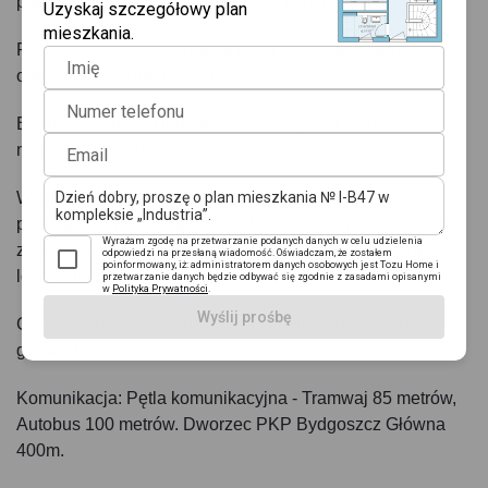
plac zabaw, miejsce dla rowerów i mini warsztat.
Uzyskaj szczegółowy plan
mieszkania.
Przynależności: Mieszkania będą posiadać własne
Imię
ogródki, tarasy lub balkony.
Numer telefonu
Bezpieczeństwo: Domofon, System Smart Home,
monitoring osiedla.
Email
Wielkość Projektu: W pierwszym etapie inwestycji
powstanie 5 pięciopiętrowych budynków wielorodzinnych,
Wyrażam zgodę na przetwarzanie podanych danych w celu udzielenia
znajdować się w nich będą 89 lokale mieszkalne oraz
odpowiedzi na przesłaną wiadomość. Oświadczam, że zostałem
poinformowany, iż: administratorem danych osobowych jest Tozu Home i
lokale użytkowe.
przetwarzanie danych będzie odbywać się zgodnie z zasadami opisanymi
w
Polityka Prywatności
.
Wyślij prośbę
Garaże: W inwestycji dostępna będzie podziemna hala
garażowa.
Komunikacja: Pętla komunikacyjna - Tramwaj 85 metrów,
Autobus 100 metrów. Dworzec PKP Bydgoszcz Główna
400m.