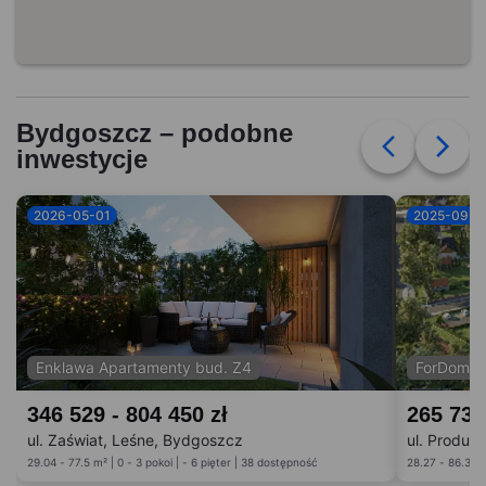
Bydgoszcz – podobne
inwestycje
2026-05-01
2025-09-0
Enklawa Apartamenty bud. Z4
ForDom b
346 529 - 804 450 zł
265 738
ul. Zaświat, Leśne, Bydgoszcz
ul. Produk
29.04 - 77.5 m² | 0 - 3 pokoi | - 6 pięter | 38 dostępność