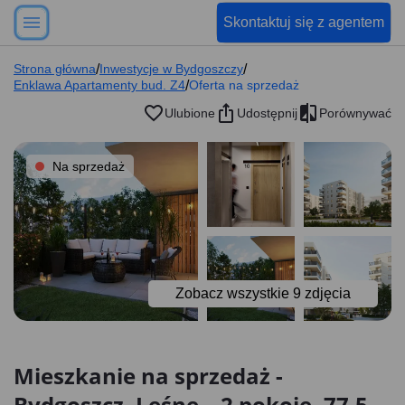
Skontaktuj się z agentem
Strona główna
/
Inwestycje w Bydgoszczy
/
Enklawa Apartamenty bud. Z4
/
Oferta na sprzedaż
Ulubione
Udostępnij
Porównywać
Na sprzedaż
Zobacz wszystkie
9
zdjęcia
Mieszkanie na sprzedaż -
Bydgoszcz, Leśne – 2 pokoje, 77.5