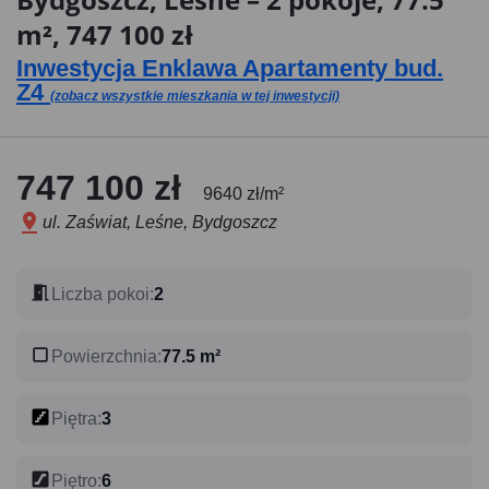
m², 747 100 zł
Inwestycja Enklawa Apartamenty bud.
Z4
(zobacz wszystkie mieszkania w tej inwestycji)
747 100 zł
9640 zł/m²
ul. Zaświat, Leśne, Bydgoszcz
Liczba pokoi
:
2
Powierzchnia
:
77.5 m²
Piętra
:
3
Piętro
:
6