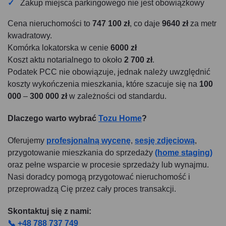
Zakup miejsca parkingowego nie jest obowiązkowy
Cena nieruchomości to
747 100 zł
, co daje
9640 zł
za metr
kwadratowy.
Komórka lokatorska w cenie
6000 zł
Koszt aktu notarialnego to około
2 700 zł
.
Podatek PCC nie obowiązuje, jednak należy uwzględnić
koszty wykończenia mieszkania, które szacuje się na
100
000
–
300 000 zł
w zależności od standardu.
Dlaczego warto wybrać
Tozu Home
?
Oferujemy
profesjonalną wycenę
,
sesję zdjęciową
,
przygotowanie mieszkania do sprzedaży
(home staging)
oraz pełne wsparcie w procesie sprzedaży lub wynajmu.
Nasi doradcy pomogą przygotować nieruchomość i
przeprowadzą Cię przez cały proces transakcji.
Skontaktuj się z nami:
📞 +48 788 737 749