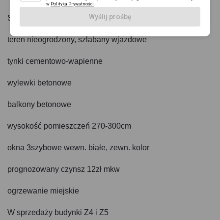
w
Polityka Prywatności
.
Wyślij prośbę
Szczegóły inwestycji:
teren nieogrodzony, szlabany wjazdowe
tynki cementowo-wapienne
wylewki betonowe
balkony betonowe
wysokość pomieszczeń 270-300cm
okna 3szybowe wewn. białe, zewn. kolor
prognozowany czynsz 12zł mkw
ogrzewanie miejskie
W sprzedaży budynki Z4 i Z5