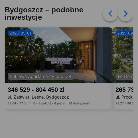
Bydgoszcz – podobne
inwestycje
2026-05-01
2025-09-0
Enklawa Apartamenty bud. Z4
ForDom b
346 529 - 804 450 zł
265 738
ul. Zaświat, Leśne, Bydgoszcz
ul. Produk
29.04 - 77.5 m² | 0 - 3 pokoi | - 6 pięter | 38 dostępność