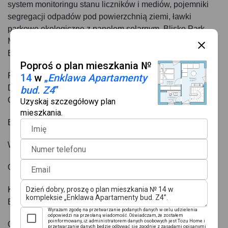
system monitoringu stanu liczników i mediów, pojemniki
segregacji odpadów pod powierzchnią ziemi, ławki
parkowe ekologiczne z panelem solarnym. Blisko Park
Myślęcinek, Szpital Wojskowy, Stadion Zawiszy, PKP
Bydgoszcz Główna
Poproś o plan mieszkania №
Przynależności: Wszystkie mieszkania posiadają balkon.
14
w
„
Enklawa Apartamenty
Deweloper przewidział również komórki lokatorskie.
bud. Z4
”
Ogródki na parterze.
Uzyskaj szczegółowy plan
mieszkania.
Bezpieczeństwo: Domofon, monitoring
Imię
Wielkość Projektu: 400 mieszkań w 3 budynkach
Numer telefonu
Garaże: W inwestycji będą dostępne miejsca postojowe.
Email
Komunikacja: Autobus 160m, tramwaj 900m, PKP
Bydgoszcz Rynkowo 857m
Wyrażam zgodę na przetwarzanie podanych danych w celu udzielenia
odpowiedzi na przesłaną wiadomość. Oświadczam, że zostałem
poinformowany, iż: administratorem danych osobowych jest Tozu Home i
Odległość od Centrum: 2,1 km
przetwarzanie danych będzie odbywać się zgodnie z zasadami opisanymi