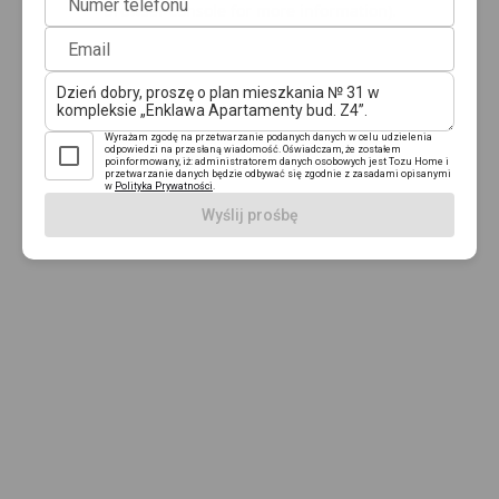
Numer telefonu
browser console for more information)
.
Email
Wyrażam zgodę na przetwarzanie podanych danych w celu udzielenia
odpowiedzi na przesłaną wiadomość. Oświadczam, że zostałem
poinformowany, iż: administratorem danych osobowych jest Tozu Home i
przetwarzanie danych będzie odbywać się zgodnie z zasadami opisanymi
w
Polityka Prywatności
.
Wyślij prośbę