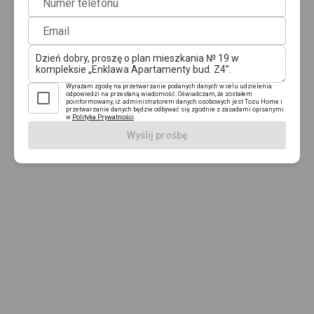
Numer telefonu
browser console for more information)
.
Email
Wyrażam zgodę na przetwarzanie podanych danych w celu udzielenia
odpowiedzi na przesłaną wiadomość. Oświadczam, że zostałem
poinformowany, iż: administratorem danych osobowych jest Tozu Home i
przetwarzanie danych będzie odbywać się zgodnie z zasadami opisanymi
w
Polityka Prywatności
.
Wyślij prośbę