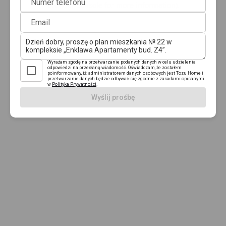
Numer telefonu
browser console for more information)
.
Email
Wyrażam zgodę na przetwarzanie podanych danych w celu udzielenia
odpowiedzi na przesłaną wiadomość. Oświadczam, że zostałem
poinformowany, iż: administratorem danych osobowych jest Tozu Home i
przetwarzanie danych będzie odbywać się zgodnie z zasadami opisanymi
w
Polityka Prywatności
.
Wyślij prośbę