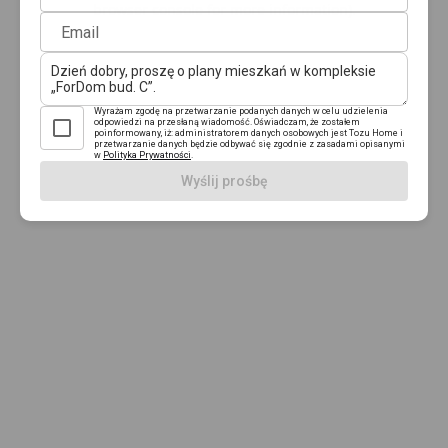
browser console for more information)
.
Email
Wyrażam zgodę na przetwarzanie podanych danych w celu udzielenia
odpowiedzi na przesłaną wiadomość. Oświadczam, że zostałem
poinformowany, iż: administratorem danych osobowych jest Tozu Home i
przetwarzanie danych będzie odbywać się zgodnie z zasadami opisanymi
w
Polityka Prywatności
.
Wyślij prośbę