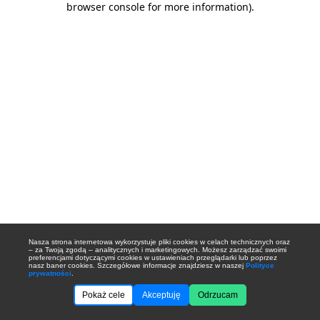
browser console for more information)
.
Nasza strona internetowa wykorzystuje pliki cookies w celach technicznych oraz
– za Twoją zgodą – analitycznych i marketingowych. Możesz zarządzać swoimi
preferencjami dotyczącymi cookies w ustawieniach przeglądarki lub poprzez
nasz baner cookies. Szczegółowe informacje znajdziesz w naszej
Polityce
prywatności
.
Pokaż cele
Akceptuję
Odrzucam