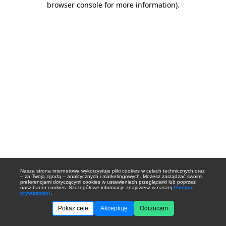
browser console for more information)
.
Nasza strona internetowa wykorzystuje pliki cookies w celach technicznych oraz
– za Twoją zgodą – analitycznych i marketingowych. Możesz zarządzać swoimi
preferencjami dotyczącymi cookies w ustawieniach przeglądarki lub poprzez
nasz baner cookies. Szczegółowe informacje znajdziesz w naszej
Polityce
prywatności
.
Pokaż cele
Akceptuję
Odrzucam