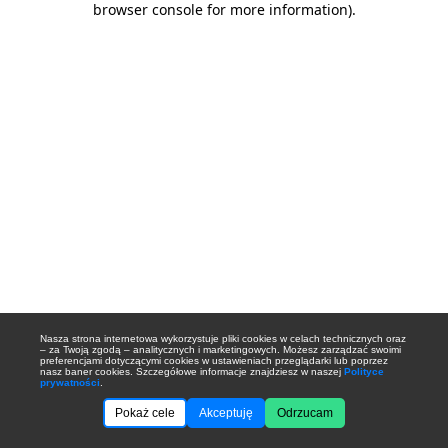
browser console for more information)
.
Nasza strona internetowa wykorzystuje pliki cookies w celach technicznych oraz
– za Twoją zgodą – analitycznych i marketingowych. Możesz zarządzać swoimi
preferencjami dotyczącymi cookies w ustawieniach przeglądarki lub poprzez
nasz baner cookies. Szczegółowe informacje znajdziesz w naszej
Polityce
prywatności
.
Pokaż cele
Akceptuję
Odrzucam