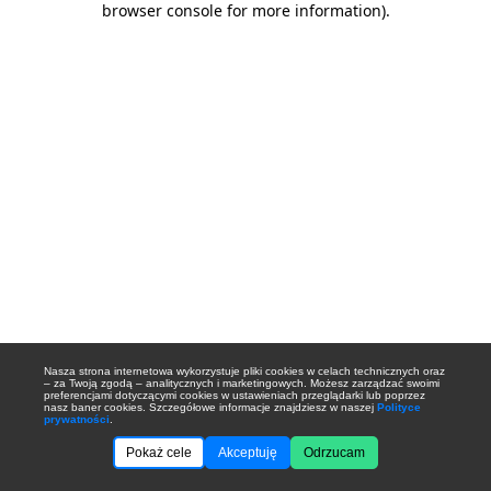
browser console for more information)
.
Nasza strona internetowa wykorzystuje pliki cookies w celach technicznych oraz
– za Twoją zgodą – analitycznych i marketingowych. Możesz zarządzać swoimi
preferencjami dotyczącymi cookies w ustawieniach przeglądarki lub poprzez
nasz baner cookies. Szczegółowe informacje znajdziesz w naszej
Polityce
prywatności
.
Pokaż cele
Akceptuję
Odrzucam