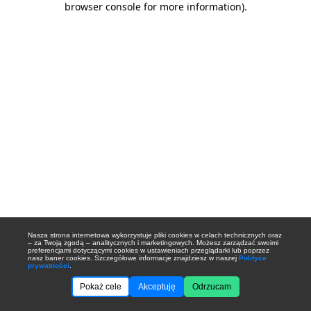
browser console for more information)
.
Nasza strona internetowa wykorzystuje pliki cookies w celach technicznych oraz
– za Twoją zgodą – analitycznych i marketingowych. Możesz zarządzać swoimi
preferencjami dotyczącymi cookies w ustawieniach przeglądarki lub poprzez
nasz baner cookies. Szczegółowe informacje znajdziesz w naszej
Polityce
prywatności
.
Pokaż cele
Akceptuję
Odrzucam