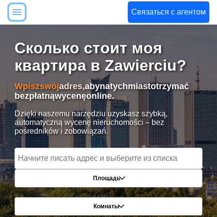
Связаться с агентом
Сколько стоит моя
квартира в Zawierciu?
Wpisz
swój
adres,
aby
natychmiast
otrzymać
bezpłatną
wycenę
online.
Dzięki naszemu narzędziu uzyskasz szybką,
automatyczną wycenę nieruchomości – bez
pośredników i zobowiązań.
Площадь
Комнаты