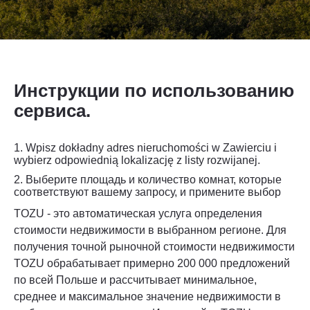
Инструкции по использованию
сервиса.
1. Wpisz dokładny adres nieruchomości w Zawierciu i
wybierz odpowiednią lokalizację z listy rozwijanej.
2.
Выберите площадь и количество комнат, которые
соответствуют вашему запросу, и примените выбор
TOZU - это автоматическая услуга определения
стоимости недвижимости в выбранном регионе. Для
получения точной рыночной стоимости недвижимости
TOZU обрабатывает примерно 200 000 предложений
по всей Польше и рассчитывает минимальное,
среднее и максимальное значение недвижимости в