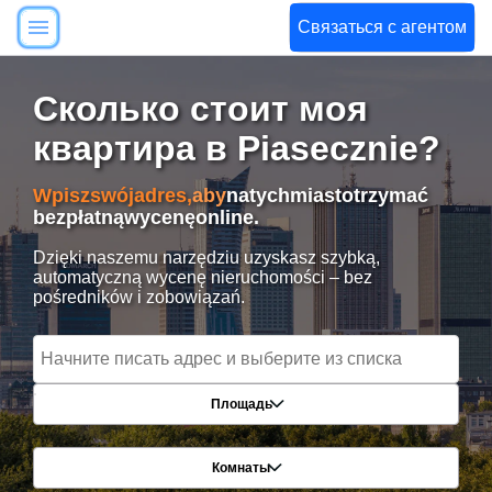
Связаться с агентом
Сколько стоит моя
квартира в Piasecznie?
Wpisz
swój
adres,
aby
natychmiast
otrzymać
bezpłatną
wycenę
online.
Dzięki naszemu narzędziu uzyskasz szybką,
automatyczną wycenę nieruchomości – bez
pośredników i zobowiązań.
Площадь
Комнаты