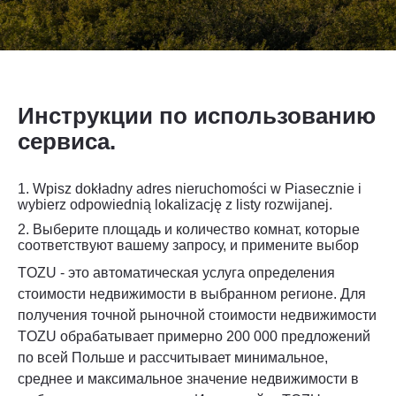
Инструкции по использованию
сервиса.
1. Wpisz dokładny adres nieruchomości w Piasecznie i
wybierz odpowiednią lokalizację z listy rozwijanej.
2.
Выберите площадь и количество комнат, которые
соответствуют вашему запросу, и примените выбор
TOZU - это автоматическая услуга определения
стоимости недвижимости в выбранном регионе. Для
получения точной рыночной стоимости недвижимости
TOZU обрабатывает примерно 200 000 предложений
по всей Польше и рассчитывает минимальное,
среднее и максимальное значение недвижимости в