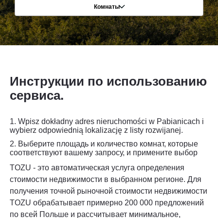
Комнаты
Инструкции по использованию
сервиса.
1. Wpisz dokładny adres nieruchomości w Pabianicach i
wybierz odpowiednią lokalizację z listy rozwijanej.
2.
Выберите площадь и количество комнат, которые
соответствуют вашему запросу, и примените выбор
TOZU - это автоматическая услуга определения
стоимости недвижимости в выбранном регионе. Для
получения точной рыночной стоимости недвижимости
TOZU обрабатывает примерно 200 000 предложений
по всей Польше и рассчитывает минимальное,