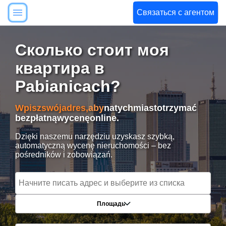
Связаться с агентом
Сколько стоит моя
квартира в
Pabianicach?
Wpisz
swój
adres,
aby
natychmiast
otrzymać
bezpłatną
wycenę
online.
Dzięki naszemu narzędziu uzyskasz szybką,
automatyczną wycenę nieruchomości – bez
pośredników i zobowiązań.
Площадь