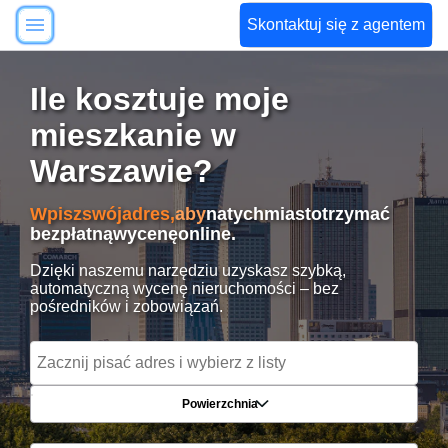
Skontaktuj się z agentem
Ile kosztuje moje
mieszkanie w
Warszawie?
Wpisz
swój
adres,
aby
natychmiast
otrzymać
bezpłatną
wycenę
online.
Dzięki naszemu narzędziu uzyskasz szybką,
automatyczną wycenę nieruchomości – bez
pośredników i zobowiązań.
Powierzchnia