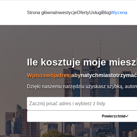
Strona główna
Inwestycje
Oferty
Usługi
Blog
Wycena
Ile kosztuje moje mies
Wpisz
swój
adres,
aby
natychmiast
otrzymać
Dzięki naszemu narzędziu uzyskasz szybką, auto
Powierzchnia