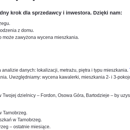
dny krok dla sprzedawcy i inwestora. Dzięki nam:
zegu
.
hodzenia z domu.
 to może zawyżona wycena mieszkania.
alizie danych: lokalizacji, metrażu, piętra i typu mieszkania.
kania. Uwzględniamy: wycena kawalerki, mieszkania 2- i 3-po
wojej dzielnicy – Fordon, Osowa Góra, Bartodzieje – by uzys
 w
Tarnobrzeg
.
eszkań w
Tarnobrzeg
.
rzeg
– ostatnie miesiące.