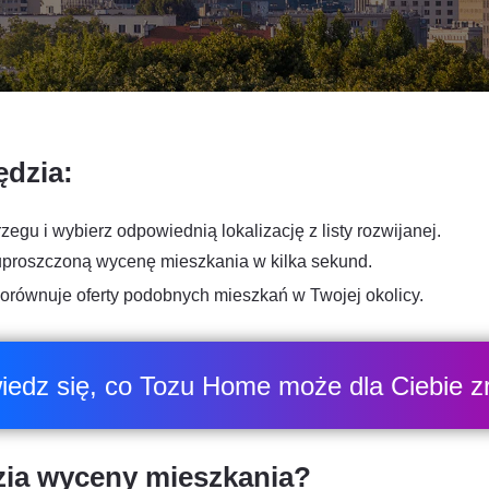
ędzia:
gu i wybierz odpowiednią lokalizację z listy rozwijanej.
 uproszczoną wycenę mieszkania w kilka sekund.
porównuje oferty podobnych mieszkań w Twojej okolicy.
edz się, co Tozu Home może dla Ciebie z
zia wyceny mieszkania?