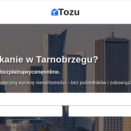
Tozu
zkanie w Tarnobrzegu?
bezpłatną
wycenę
online.
matyczną wycenę nieruchomości – bez pośredników i zobowiąz