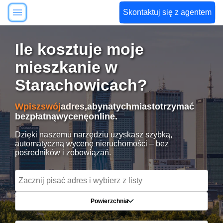
Skontaktuj się z agentem
Ile kosztuje moje
mieszkanie w
Starachowicach?
Wpisz
swój
adres,
aby
natychmiast
otrzymać
bezpłatną
wycenę
online.
Dzięki naszemu narzędziu uzyskasz szybką,
automatyczną wycenę nieruchomości – bez
pośredników i zobowiązań.
Powierzchnia