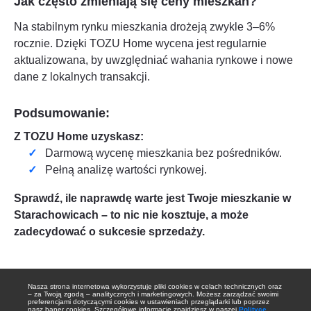
Jak często zmieniają się ceny mieszkań?
Na stabilnym rynku mieszkania drożeją zwykle 3–6%
rocznie. Dzięki TOZU Home wycena jest regularnie
aktualizowana, by uwzględniać wahania rynkowe i nowe
dane z lokalnych transakcji.
Podsumowanie:
Z TOZU Home uzyskasz:
Darmową wycenę mieszkania bez pośredników.
Pełną analizę wartości rynkowej.
Sprawdź, ile naprawdę warte jest Twoje mieszkanie w
Starachowicach
– to nic nie kosztuje, a może
zadecydować o sukcesie sprzedaży.
Nasza strona internetowa wykorzystuje pliki cookies w celach technicznych oraz
– za Twoją zgodą – analitycznych i marketingowych. Możesz zarządzać swoimi
preferencjami dotyczącymi cookies w ustawieniach przeglądarki lub poprzez
nasz baner cookies. Szczegółowe informacje znajdziesz w naszej
Polityce