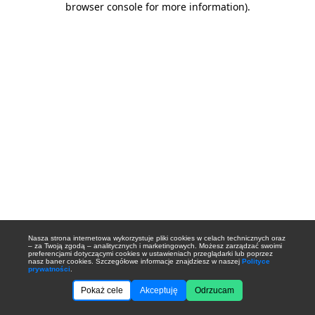
browser console for more information)
.
Nasza strona internetowa wykorzystuje pliki cookies w celach technicznych oraz
– za Twoją zgodą – analitycznych i marketingowych. Możesz zarządzać swoimi
preferencjami dotyczącymi cookies w ustawieniach przeglądarki lub poprzez
nasz baner cookies. Szczegółowe informacje znajdziesz w naszej
Polityce
prywatności
.
Pokaż cele
Akceptuję
Odrzucam