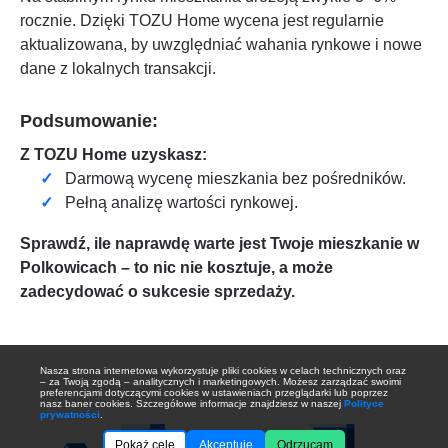
rocznie. Dzięki TOZU Home wycena jest regularnie
aktualizowana, by uwzględniać wahania rynkowe i nowe
dane z lokalnych transakcji.
Podsumowanie:
Z TOZU Home uzyskasz:
Darmową wycenę mieszkania bez pośredników.
Pełną analizę wartości rynkowej.
Sprawdź, ile naprawdę warte jest Twoje mieszkanie w
Polkowicach
– to nic nie kosztuje, a może
zadecydować o sukcesie sprzedaży.
Nasza strona internetowa wykorzystuje pliki cookies w celach technicznych oraz
– za Twoją zgodą – analitycznych i marketingowych. Możesz zarządzać swoimi
preferencjami dotyczącymi cookies w ustawieniach przeglądarki lub poprzez
nasz baner cookies. Szczegółowe informacje znajdziesz w naszej
Polityce
prywatności
.
Pokaż cele
Akceptuję
Odrzucam