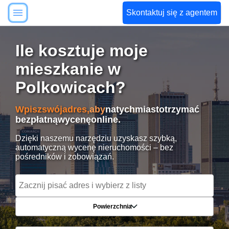
Skontaktuj się z agentem
Ile kosztuje moje
mieszkanie w
Polkowicach?
Wpisz
swój
adres,
aby
natychmiast
otrzymać
bezpłatną
wycenę
online.
Dzięki naszemu narzędziu uzyskasz szybką,
automatyczną wycenę nieruchomości – bez
pośredników i zobowiązań.
Powierzchnia