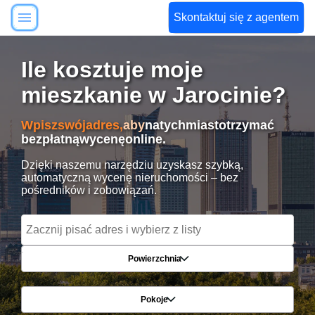
Skontaktuj się z agentem
Ile kosztuje moje
mieszkanie w Jarocinie?
Wpisz
swój
adres,
aby
natychmiast
otrzymać
bezpłatną
wycenę
online.
Dzięki naszemu narzędziu uzyskasz szybką,
automatyczną wycenę nieruchomości – bez
pośredników i zobowiązań.
Powierzchnia
Pokoje