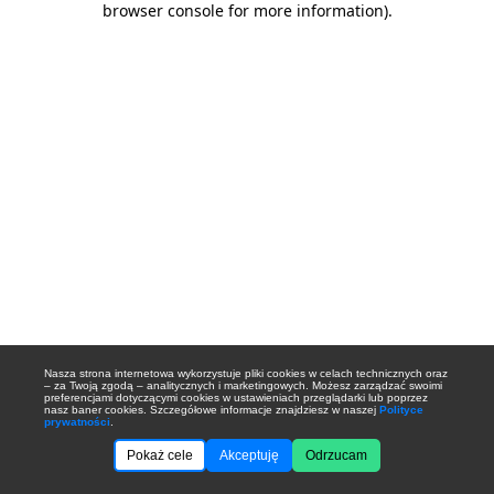
browser console for more information)
.
Nasza strona internetowa wykorzystuje pliki cookies w celach technicznych oraz
– za Twoją zgodą – analitycznych i marketingowych. Możesz zarządzać swoimi
preferencjami dotyczącymi cookies w ustawieniach przeglądarki lub poprzez
nasz baner cookies. Szczegółowe informacje znajdziesz w naszej
Polityce
prywatności
.
Pokaż cele
Akceptuję
Odrzucam