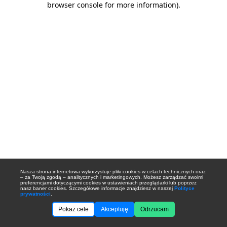
browser console for more information)
.
Nasza strona internetowa wykorzystuje pliki cookies w celach technicznych oraz
– za Twoją zgodą – analitycznych i marketingowych. Możesz zarządzać swoimi
preferencjami dotyczącymi cookies w ustawieniach przeglądarki lub poprzez
nasz baner cookies. Szczegółowe informacje znajdziesz w naszej
Polityce
prywatności
.
Pokaż cele
Akceptuję
Odrzucam