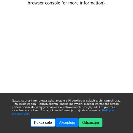
browser console for more information)
.
Nasza strona internetowa wykorzystuje pliki cookies w celach technicznych oraz
– za Twoją zgodą – analitycznych i marketingowych. Możesz zarządzać swoimi
preferencjami dotyczącymi cookies w ustawieniach przeglądarki lub poprzez
nasz baner cookies. Szczegółowe informacje znajdziesz w naszej
Polityce
prywatności
.
Pokaż cele
Akceptuję
Odrzucam