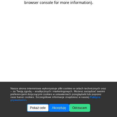
browser console for more information)
.
Nasza strona internetowa wykorzystuje pliki cookies w celach technicznych oraz
– za Twoją zgodą – analitycznych i marketingowych. Możesz zarządzać swoimi
preferencjami dotyczącymi cookies w ustawieniach przeglądarki lub poprzez
nasz baner cookies. Szczegółowe informacje znajdziesz w naszej
Polityce
prywatności
.
Pokaż cele
Akceptuję
Odrzucam