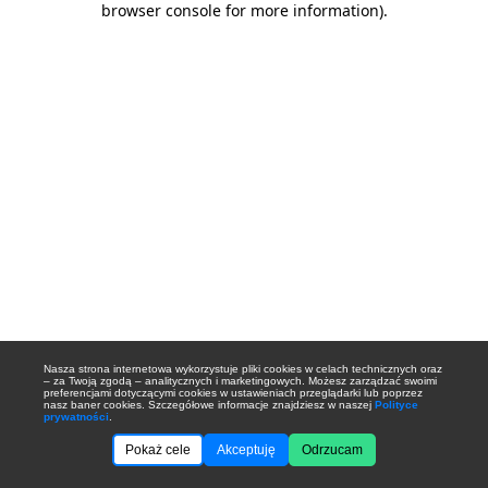
browser console for more information)
.
Nasza strona internetowa wykorzystuje pliki cookies w celach technicznych oraz
– za Twoją zgodą – analitycznych i marketingowych. Możesz zarządzać swoimi
preferencjami dotyczącymi cookies w ustawieniach przeglądarki lub poprzez
nasz baner cookies. Szczegółowe informacje znajdziesz w naszej
Polityce
prywatności
.
Pokaż cele
Akceptuję
Odrzucam