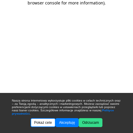
browser console for more information)
.
Nasza strona internetowa wykorzystuje pliki cookies w celach technicznych oraz
– za Twoją zgodą – analitycznych i marketingowych. Możesz zarządzać swoimi
preferencjami dotyczącymi cookies w ustawieniach przeglądarki lub poprzez
nasz baner cookies. Szczegółowe informacje znajdziesz w naszej
Polityce
prywatności
.
Pokaż cele
Akceptuję
Odrzucam