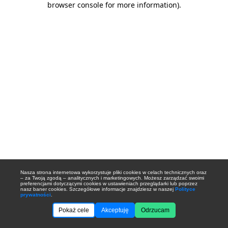
browser console for more information)
.
Nasza strona internetowa wykorzystuje pliki cookies w celach technicznych oraz
– za Twoją zgodą – analitycznych i marketingowych. Możesz zarządzać swoimi
preferencjami dotyczącymi cookies w ustawieniach przeglądarki lub poprzez
nasz baner cookies. Szczegółowe informacje znajdziesz w naszej
Polityce
prywatności
.
Pokaż cele
Akceptuję
Odrzucam