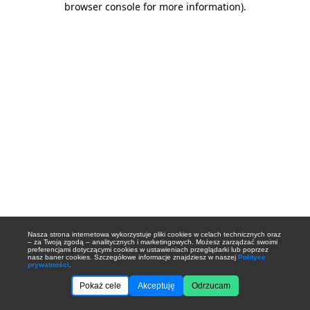
browser console for more information)
.
Nasza strona internetowa wykorzystuje pliki cookies w celach technicznych oraz
– za Twoją zgodą – analitycznych i marketingowych. Możesz zarządzać swoimi
preferencjami dotyczącymi cookies w ustawieniach przeglądarki lub poprzez
nasz baner cookies. Szczegółowe informacje znajdziesz w naszej
Polityce
prywatności
.
Pokaż cele
Akceptuję
Odrzucam