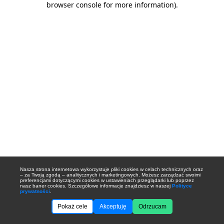
browser console for more information)
.
Nasza strona internetowa wykorzystuje pliki cookies w celach technicznych oraz
– za Twoją zgodą – analitycznych i marketingowych. Możesz zarządzać swoimi
preferencjami dotyczącymi cookies w ustawieniach przeglądarki lub poprzez
nasz baner cookies. Szczegółowe informacje znajdziesz w naszej
Polityce
prywatności
.
Pokaż cele
Akceptuję
Odrzucam