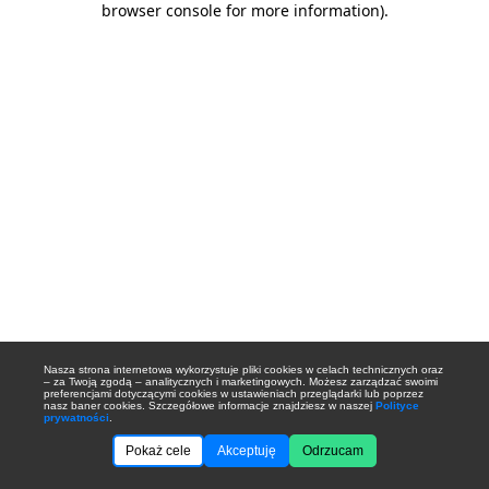
browser console for more information)
.
Nasza strona internetowa wykorzystuje pliki cookies w celach technicznych oraz
– za Twoją zgodą – analitycznych i marketingowych. Możesz zarządzać swoimi
preferencjami dotyczącymi cookies w ustawieniach przeglądarki lub poprzez
nasz baner cookies. Szczegółowe informacje znajdziesz w naszej
Polityce
prywatności
.
Pokaż cele
Akceptuję
Odrzucam