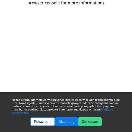
browser console for more information)
.
Nasza strona internetowa wykorzystuje pliki cookies w celach technicznych oraz
– za Twoją zgodą – analitycznych i marketingowych. Możesz zarządzać swoimi
preferencjami dotyczącymi cookies w ustawieniach przeglądarki lub poprzez
nasz baner cookies. Szczegółowe informacje znajdziesz w naszej
Polityce
prywatności
.
Pokaż cele
Akceptuję
Odrzucam